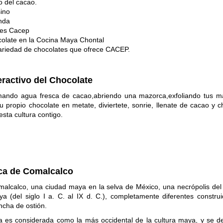
o del cacao.
ino
nda
tes Cacep
colate en la Cocina Maya Chontal
ariedad de chocolates que ofrece CACEP.
ractivo del Chocolate
omando agua fresca de cacao,abriendo una mazorca,exfoliando tus 
u propio chocolate en metate, diviertete, sonrie, llenate de cacao y c
sta cultura contigo.
ca de Comalcalco
omalcalco, una ciudad maya en la selva de México, una necrópolis del
a (del siglo I a. C. al IX d. C.), completamente diferentes constru
oncha de ostión.
a es considerada como la más occidental de la cultura maya, y se de