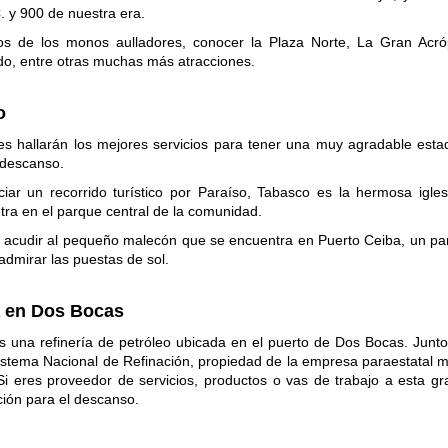
. y 900 de nuestra era.
tos de los monos aulladores, conocer la Plaza Norte, La Gran Acróp
ido, entre otras muchas más atracciones.
o
tes hallarán los mejores servicios para tener una muy agradable esta
e descanso.
ciar un recorrido turístico por Paraíso, Tabasco es la hermosa iglesi
tra en el parque central de la comunidad.
 acudir al pequeño malecón que se encuentra en Puerto Ceiba, un pa
admirar las puestas de sol.
a en Dos Bocas
 una refinería de petróleo ubicada en el puerto de Dos Bocas. Junto
Sistema Nacional de Refinación, propiedad de la empresa paraestatal 
i eres proveedor de servicios, productos o vas de trabajo a esta gr
ión para el descanso.